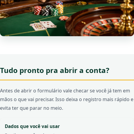
Tudo pronto pra abrir a conta?
Antes de abrir o formulário vale checar se você já tem em
mãos o que vai precisar. Isso deixa o registro mais rápido e
evita ter que parar no meio.
Dados que você vai usar