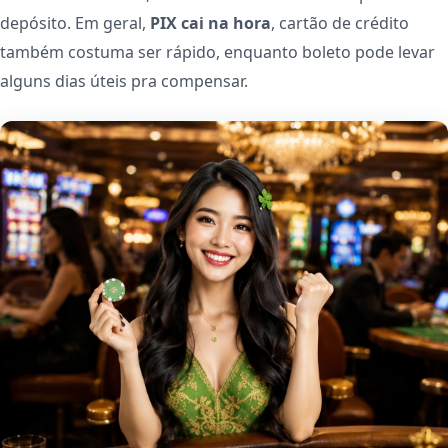
depósito. Em geral,
PIX cai na hora
, cartão de crédito
também costuma ser rápido, enquanto boleto pode levar
alguns dias úteis pra compensar.