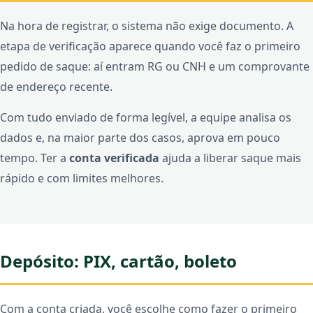
Na hora de registrar, o sistema não exige documento. A
etapa de verificação aparece quando você faz o primeiro
pedido de saque: aí entram RG ou CNH e um comprovante
de endereço recente.
Com tudo enviado de forma legível, a equipe analisa os
dados e, na maior parte dos casos, aprova em pouco
tempo. Ter a
conta verificada
ajuda a liberar saque mais
rápido e com limites melhores.
Depósito: PIX, cartão, boleto
Com a conta criada, você escolhe como fazer o primeiro