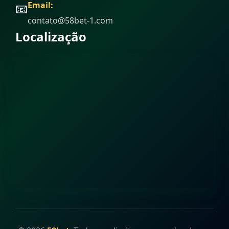
Email:
📧
contato@58bet-1.com
Localização