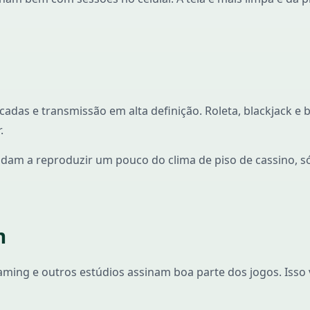
icadas e transmissão em alta definição. Roleta, blackjack e
.
udam a reproduzir um pouco do clima de piso de cassino, s
m
ing e outros estúdios assinam boa parte dos jogos. Isso va