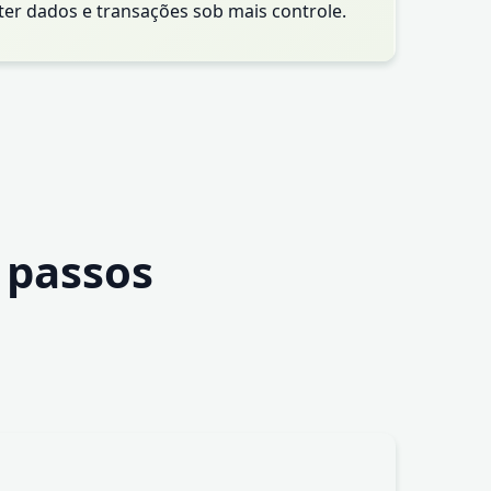
er dados e transações sob mais controle.
 passos