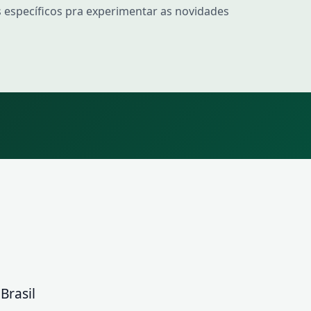
 específicos pra experimentar as novidades
Brasil