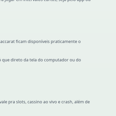
 baccarat ficam disponíveis praticamente o
ó que direto da tela do computador ou do
le pra slots, cassino ao vivo e crash, além de