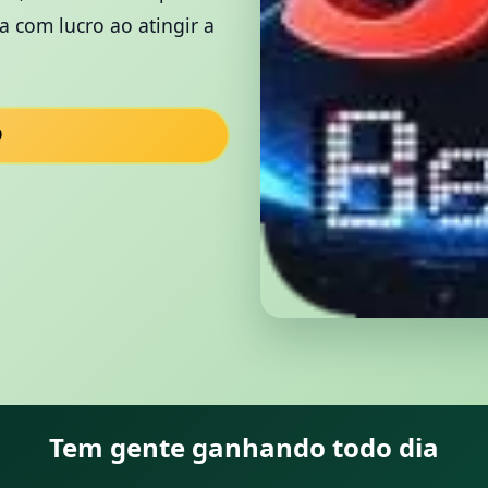
a com lucro ao atingir a
9
Tem gente ganhando todo dia