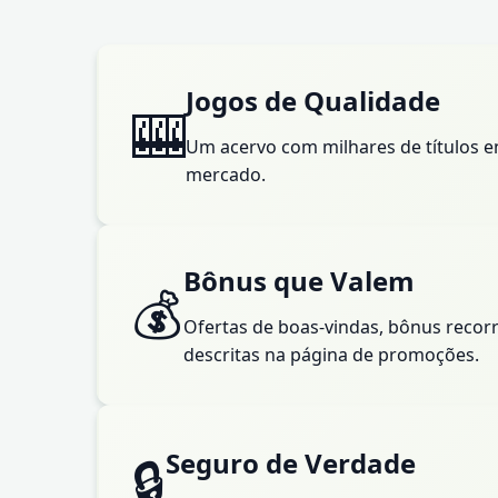
Jogos de Qualidade
🎰
Um acervo com milhares de títulos en
mercado.
Bônus que Valem
💰
Ofertas de boas‑vindas, bônus recor
descritas na página de promoções.
Seguro de Verdade
🔒