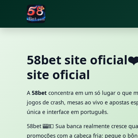
58bet site oficial❤
site oficial
A
58bet
concentra em um só lugar o que mu
jogos de crash, mesas ao vivo e apostas es
única e interface em português.
58bet 🎰💵 Sua banca realmente cresce qua
promoções com a cabeça fria: pegue o bô