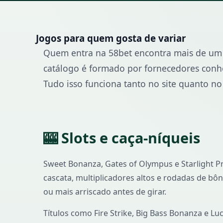
Jogos para quem gosta de variar
Quem entra na 58bet encontra mais de um ti
catálogo é formado por fornecedores conh
Tudo isso funciona tanto no site quanto no
🎰 Slots e caça-níqueis
Sweet Bonanza, Gates of Olympus e Starlight P
cascata, multiplicadores altos e rodadas de bôn
ou mais arriscado antes de girar.
Títulos como Fire Strike, Big Bass Bonanza e L